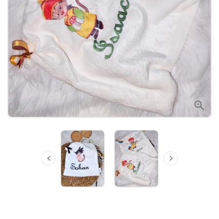


