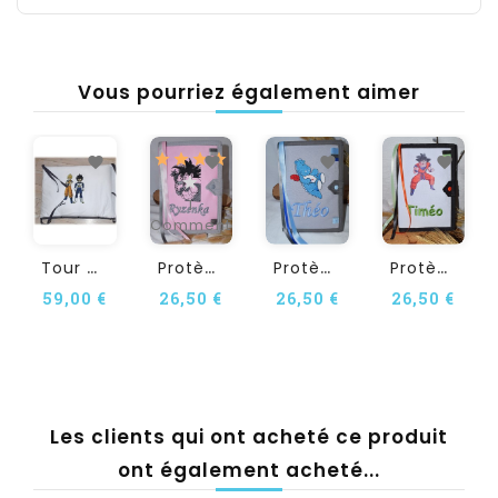
Vous pourriez également aimer
1
Commentaire(s)
T
Our De Lit Personnalisé En...
P
Rotège Carnet De Santé...
P
Rotège Carnet De Santé...
P
Rotège Carnet De Santé...
59,00 €
26,50 €
26,50 €
26,50 €
Les clients qui ont acheté ce produit
ont également acheté...