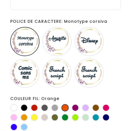
POLICE DE CARACTERE: Monotype corsiva
Monotype
Amarillo
Disney
corsiva
Comic
French
Fiolex
sans
script
girls
ms
COULEUR FIL: Orange
Blanc
Noir
Rouge
Gris
Gris
Orange
Prune
Lilas
Marron
Fuchsia
foncé
clair
Rose
Jaune
jaune
Ficelle
Kaki
Vert
Anis
Vert
Turquoise
Marine
d'or
bouteille
d'eau
Bleu
Bleu