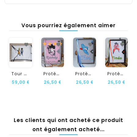
Vous pourriez également aimer
1
Commentaire(s)
T
Our De Lit Personnalisé En...
P
Rotège Carnet De Santé...
P
Rotège Carnet De Santé...
P
Rotège Carnet De Santé...
59,00 €
26,50 €
26,50 €
26,50 €
Les clients qui ont acheté ce produit
ont également acheté...