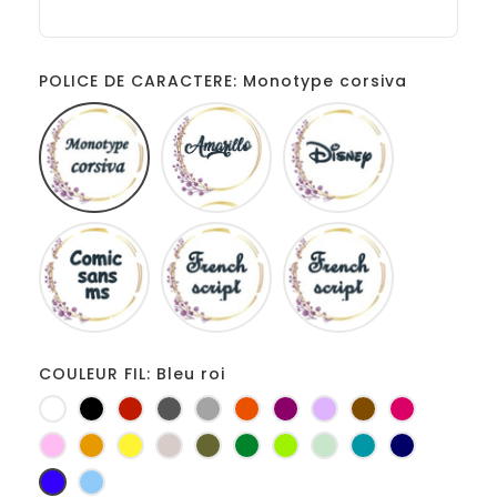
POLICE DE CARACTERE: Monotype corsiva
Monotype
Amarillo
Disney
corsiva
Comic
French
Fiolex
sans
script
girls
ms
COULEUR FIL: Bleu roi
Blanc
Noir
Rouge
Gris
Gris
Orange
Prune
Lilas
Marron
Fuchsia
foncé
clair
Rose
Jaune
jaune
Ficelle
Kaki
Vert
Anis
Vert
Turquoise
Marine
d'or
bouteille
d'eau
Bleu
Bleu