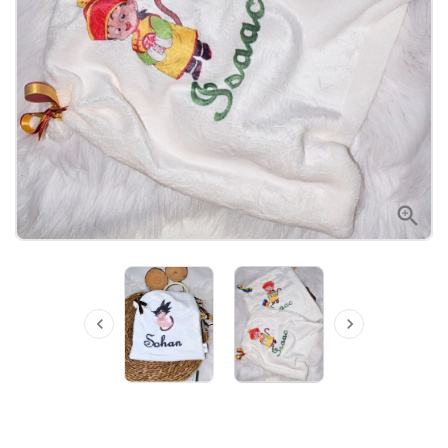


