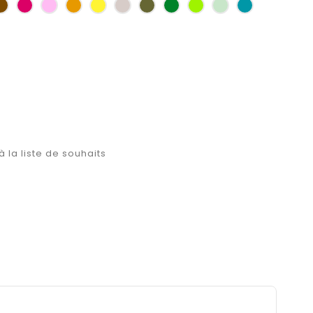
as
Marron
Fuchsia
Rose
Jaune
jaune
Ficelle
Kaki
Vert
Anis
Vert
Turquoise
d'or
bouteille
d'eau
à la liste de souhaits