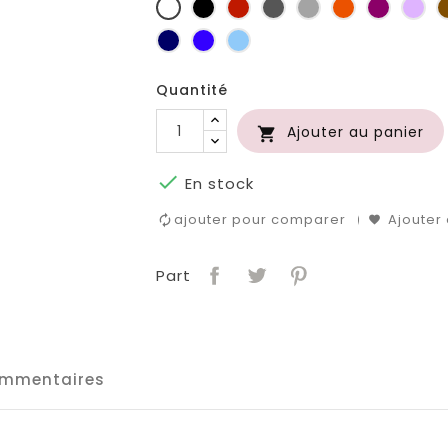
Blanc
Noir
Rouge
Gris
Gris
Orange
Prune
Lil
foncé
clair
Marine
Bleu
Bleu
roi
clair
Quantité
Ajouter au panier


En stock
ajouter pour comparer
Ajouter 
Part
mmentaires