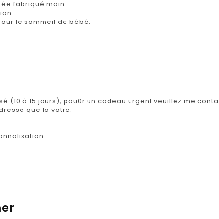
sée fabriqué main
ion.
e pour le sommeil de bébé.
isé (10 à 15 jours), pou0r un cadeau urgent veuillez me contac
adresse que la votre.
onnalisation.
mer