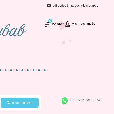
elisabeth@betybab.net

0
Mon compte
Panier
+33 6 15 65 91 24
Recherche