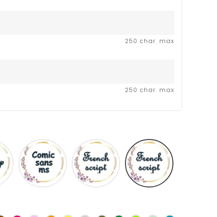
250 char. max
250 char. max
Disney
Comic
French
Fiolex
sans
script
girls
ms