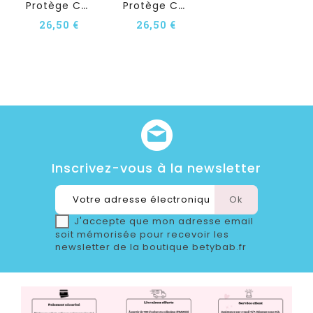
P
Rotège Carnet De Santé...
P
Rotège Carnet De Santé...
26,50 €
26,50 €
Inscrivez-vous à la newsletter
J'accepte que mon adresse email
soit mémorisée pour recevoir les
newsletter de la boutique betybab.fr