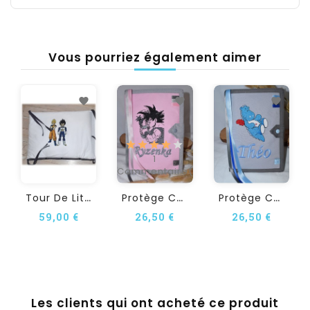
Vous pourriez également aimer
1
Commentaire(s)
T
Our De Lit Personnalisé En...
P
Rotège Carnet De Santé...
P
Rotège Carnet De Santé...
59,00 €
26,50 €
26,50 €
Les clients qui ont acheté ce produit