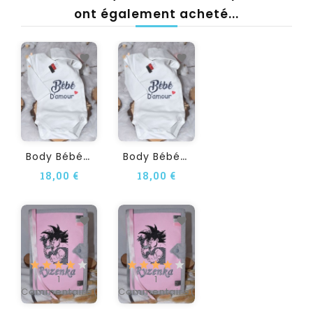
ont également acheté...
B
Ody Bébé BEBE D AMOUR...
B
Ody Bébé BEBE D AMOUR...
18,00 €
18,00 €
1
1
Commentaire(s)
Commentaire(s)