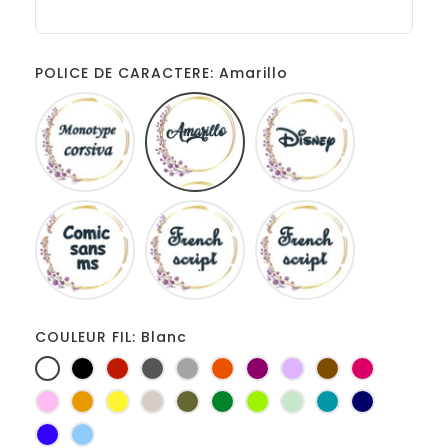
POLICE DE CARACTERE: Amarillo
Monotype
Amarillo
Disney
corsiva
Comic
French
Fiolex
sans
script
girls
ms
COULEUR FIL: Blanc
Blanc
Noir
Rouge
Gris
Gris
Orange
Prune
Lilas
Marron
Fuchsia
foncé
clair
Rose
Jaune
jaune
Ficelle
Kaki
Vert
Anis
Vert
Turquoise
Marine
d'or
bouteille
d'eau
Bleu
Bleu