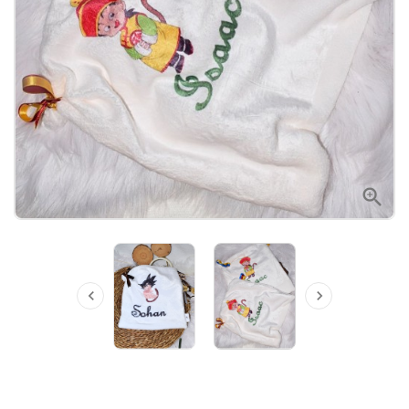


