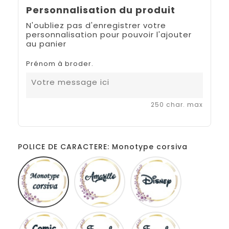
Personnalisation du produit
N'oubliez pas d'enregistrer votre
personnalisation pour pouvoir l'ajouter
au panier
Prénom à broder.
250 char. max
POLICE DE CARACTERE: Monotype corsiva
Monotype
Amarillo
Disney
corsiva
Comic
French
Fiolex
sans
script
girls