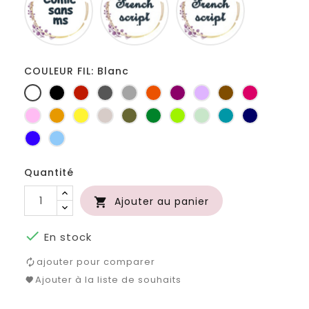
ms
COULEUR FIL: Blanc
Blanc
Noir
Rouge
Gris
Gris
Orange
Prune
Lilas
Marron
Fuchsia
foncé
clair
Rose
Jaune
jaune
Ficelle
Kaki
Vert
Anis
Vert
Turquoise
Marine
d'or
bouteille
d'eau
Bleu
Bleu
roi
clair
Quantité
Ajouter au panier


En stock
ajouter pour comparer
Ajouter à la liste de souhaits