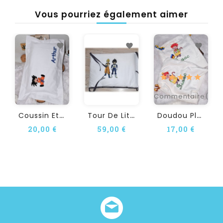
Vous pourriez également aimer
1
Commentaire(s)
C
Oussin Et Taie D'oreiller...
T
Our De Lit Personnalisé En...
D
Oudou Plat Personnalisé DBZ
20,00 €
59,00 €
17,00 €