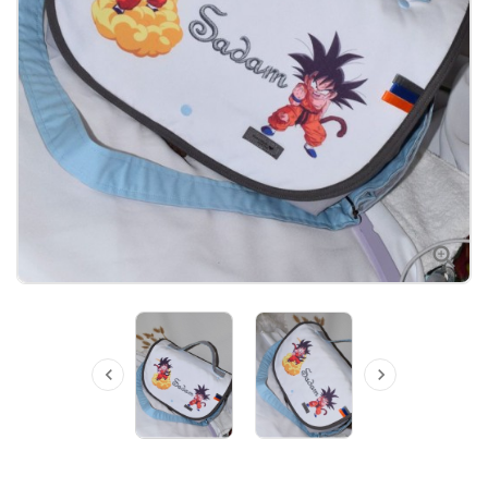


